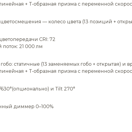
линейная + T-образная призма с переменной скорос
цветосмешения — колесо цвета (13 позиций + открыт
цветопередачи CRI: 72
 поток: 21 000 лм
 гобо: статичные (13 заменяемых гобо + открытая) и
линейная + T-образная призма с переменной скорос
/630°(опционально) и Tilt 270°
нный диммер 0–100%