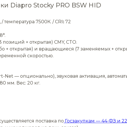
ки Diapro Stocky PRO BSW HID
/ температура 7500К. / CRI
:
72
8°.
 позиций + открытая) CMY, CTO.
обо + открытая) и вращающиеся (7 заменяемых + откры
переменной скоростью.
rt-Net — опционально), звуковая активация, автомат
0 мм. Вес: 20 кг.
уществляется поставка по
Госзакупкам —
44-ФЗ и 22