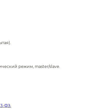
тая).
ический режим, master/slave.
3-ФЗ.