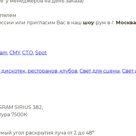
те у менеджеров на день заказа)
ителем
оссии или пригласим Вас в наш
шоу
-рум в г.
Москва
eam
,
CMY
,
CTO
,
Spot
 дискотек, ресторанов, клубов
,
Свет для сцены
,
Свет 
SRAM SIRIUS 382,
тура 7500К
ый угол раскрытия луча от 2 до 48°