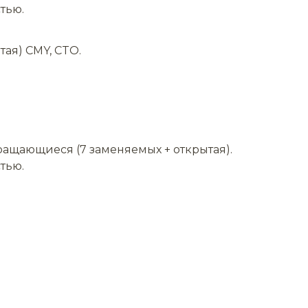
тью.
ая) CMY, CTO.
 вращающиеся (7 заменяемых + открытая).
тью.