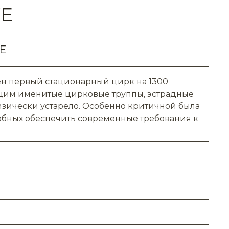
Е
Е
оен первый стационарный цирк на 1300
ющим именитые цирковые труппы, эстрадные
физически устарело. Особенно критичной была
обных обеспечить современные требования к