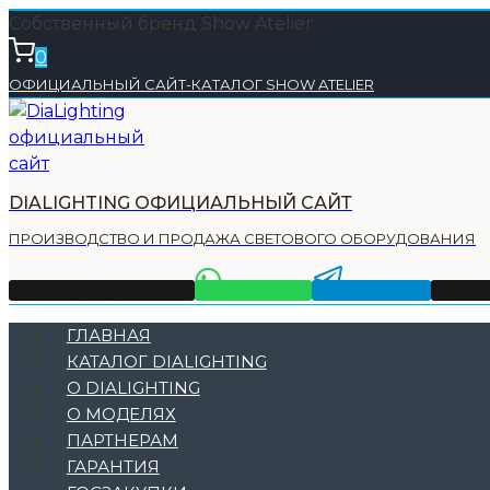
Перейти
Собственный бренд Show Atelier
к
0
содержимому
ОФИЦИАЛЬНЫЙ САЙТ-КАТАЛОГ SHOW ATELIER
DIALIGHTING ОФИЦИАЛЬНЫЙ САЙТ
ПРОИЗВОДСТВО И ПРОДАЖА СВЕТОВОГО ОБОРУДОВАНИЯ
Тел +7 (495) 225-32-11
WhatsApp
Telegram
Emai
ГЛАВНАЯ
КАТАЛОГ DIALIGHTING
О DIALIGHTING
О МОДЕЛЯХ
ПАРТНЕРАМ
ГАРАНТИЯ