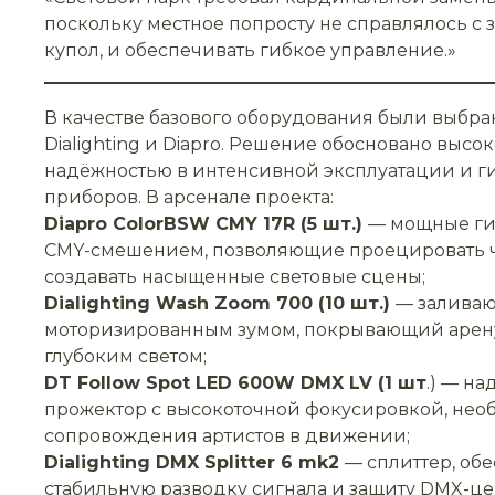
поскольку местное попросту не справлялось с 
купол, и обеспечивать гибкое управление.»
В качестве базового оборудования были выбр
Dialighting и Diapro. Решение обосновано высо
надёжностью в интенсивной эксплуатации и 
приборов. В арсенале проекта:
Diapro ColorBSW CMY 17R (5 шт.)
— мощные ги
CMY-смешением, позволяющие проецировать ч
создавать насыщенные световые сцены;
Dialighting Wash Zoom 700 (10 шт.)
— заливаю
моторизированным зумом, покрывающий арен
глубоким светом;
DT Follow Spot LED 600W DMX LV (1 шт
.) — н
прожектор с высокоточной фокусировкой, не
сопровождения артистов в движении;
Dialighting DMX Splitter 6 mk2
— сплиттер, о
стабильную разводку сигнала и защиту DMX-це