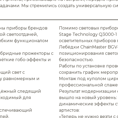
задачами. Мы стремились создать универсальную сис
аны приборы брендов
Помимо световых прибор
кой светоотдачей,
Stage Technology Q3000-1 
гибким функционалом
осветительных приборов 
Лебёдки ChainMaster BGV
бридные прожекторы с
позиционирования светов
ёткие гобо-эффекты и
безопасностью.
Работы по установке про
щий свет с
сохранить график меропр
у равномерным и
Монтаж под куполом цирк
профессиональной слаже
адёжный следящий
Результат модернизации 
обходимый для
вышло на новый уровень:
динамические эффекты ст
беспечивающий
артистов:
пей.
«Теперь не нужно везти с