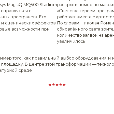
sys MagicQ MQ500 Stadium
раскрыть номер по макси
 справляться с
«Свет стал героем програ
ных пространств. Его
работает вместе с артисто
в и сценических эффектов
По словам Николая Роман
овые возможности при
обновлённого света зрите
количество заявок на ар
увеличилось
мер того, как правильный выбор оборудования и 
лощадку. В центре этой трансформации — технологи
ктурной среде.
★★★★★