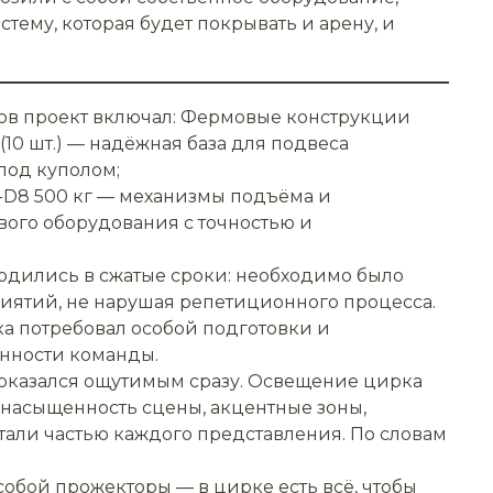
тему, которая будет покрывать и арену, и
ов проект включал: Фермовые конструкции
(10 шт.) — надёжная база для подвеса
под куполом;
-D8 500 кг — механизмы подъёма и
ого оборудования с точностью и
водились в сжатые сроки: необходимо было
иятий, не нарушая репетиционного процесса.
а потребовал особой подготовки и
нности команды.
оказался ощутимым сразу. Освещение цирка
 насыщенность сцены, акцентные зоны,
али частью каждого представления. По словам
 собой прожекторы — в цирке есть всё, чтобы