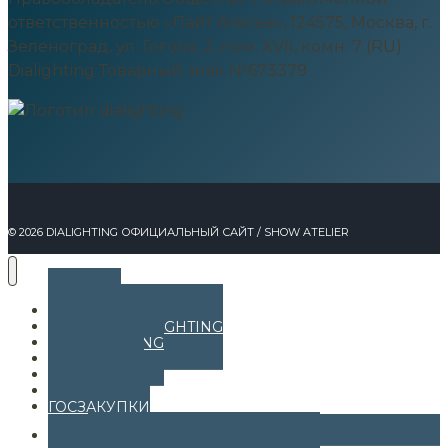
ответственностью «Лайт Ателье», 124575, Москва, г.
Зеленоград, ул. Гоголя, 2, пом. XVII, комн. 7 (RU)
Dialighting Товарный знак №673379
© 2026 DIALIGHTING ОФИЦИАЛЬНЫЙ САЙТ / SHOW ATELIER
ГЛАВНАЯ
КАТАЛОГ DIALIGHTING
О DIALIGHTING
О МОДЕЛЯХ
ПАРТНЕРАМ
ГАРАНТИЯ
ГОСЗАКУПКИ
Переключить
НОВОСТИ
дочернее