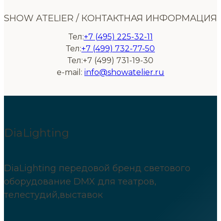
SHOW ATELIER / КОНТАКТНАЯ ИНФОРМАЦИЯ
Тел:
+7 (495) 225-32-11
Тел:
+7 (499) 732-77-50
Тел:+7 (499) 731-19-30
e-mail:
info@showatelier.ru
DiaLighting
DiaLighting передовой бренд светового
оборудование DMX для театров,
телестудий,выставок