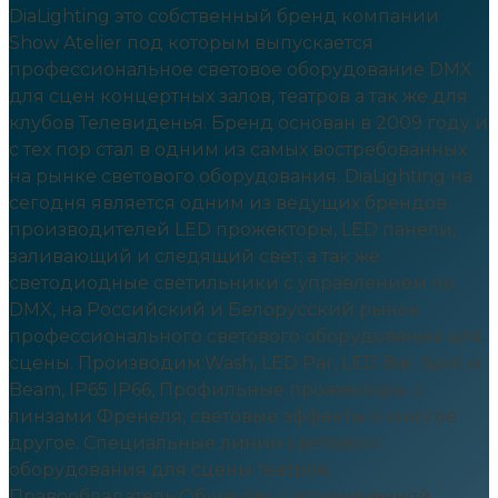
DiaLighting это собственный бренд компании
Show Atelier под которым выпускается
профессиональное световое оборудование DMX
для сцен концертных залов, театров а так же для
клубов Телевиденья. Бренд основан в 2009 году и
с тех пор стал в одним из самых востребованных
на рынке светового оборудования. DiaLighting на
сегодня является одним из ведущих брендов
производителей LED прожекторы, LED панели,
заливающий и следящий свет, а так же
светодиодные светильники с управлением по
DMX, на Российский и Белорусский рынок
профессионального светового оборудования для
сцены. Производим:Wash, LED Par, LED Bar, Spot и
Beam, IP65 IP66, Профильные прожекторы, c
линзами Френеля, световые эффекты и многое
другое. Специальные линии светового
оборудования для сцены театров,
Правообладатель:Общество с ограниченной