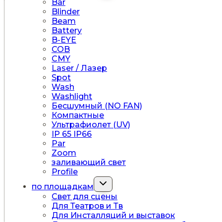
Bar
меню
Blinder
Beam
Battery
B-EYE
COB
CMY
Laser / Лазер
Spot
Wash
Washlight
Бесшумный (NO FAN)
Компактные
Ультрафиолет (UV)
IP 65 IP66
Par
Zoom
заливающий свет
Profile
Переключить
по площадкам
дочернее
Свет для сцены
меню
Для Театров и Тв
Для Инсталляций и выставок