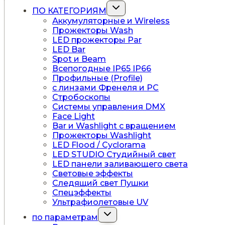
Переключить
ПО КАТЕГОРИЯМ
дочернее
Аккумуляторные и Wireless
меню
Прожекторы Wash
LED прожекторы Par
LED Bar
Spot и Beam
Всепогодные IP65 IP66
Профильные (Profile)
c линзами Френеля и PC
Стробоскопы
Системы управления DMX
Face Light
Bar и Washlight с вращением
Прожекторы Washlight
LED Flood / Cyclorama
LED STUDIO Студийный свет
LED панели заливающего света
Световые эффекты
Следящий свет Пушки
Спецэффекты
Ультрафиолетовые UV
Переключить
по параметрам
дочернее