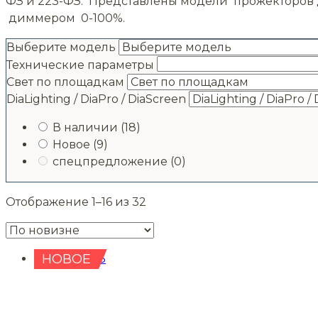
ФЗ и 223-ФЗ. Представлены модели прожекторов д
диммером 0-100%.
Выберите модель
Технические параметры
Свет по площадкам
DiaLighting / DiaPro / DiaScreen
В наличии
(18)
Новое
(9)
спецпредложение
(0)
Сортировка:
Отображение 1–16 из 32
самые
недавние
НОВОЕ