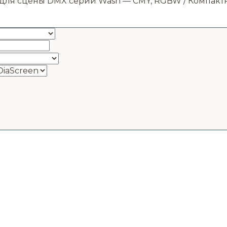
ля сцены DMX серии Wash — CMY, RGBW / Компактные