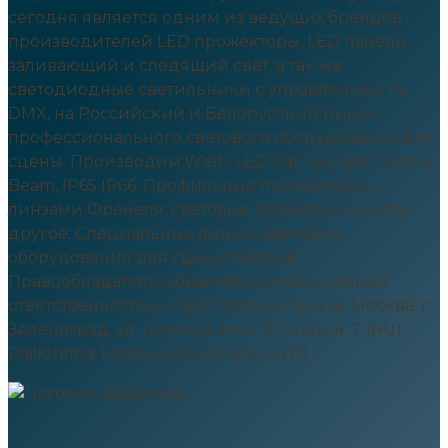
сегодня является одним из ведущих брендов
производителей LED прожекторы, LED панели,
заливающий и следящий свет, а так же
светодиодные светильники с управлением по
DMX, на Российский и Белорусский рынок
профессионального светового оборудования для
сцены. Производим:Wash, LED Par, LED Bar, Spot и
Beam, IP65 IP66, Профильные прожекторы, c
линзами Френеля, световые эффекты и многое
другое. Специальные линии светового
оборудования для сцены театров,
Правообладатель:Общество с ограниченной
ответственностью «Лайт Ателье», 124575, Москва, г.
Зеленоград, ул. Гоголя, 2, пом. XVII, комн. 7 (RU)
Dialighting Товарный знак №673379