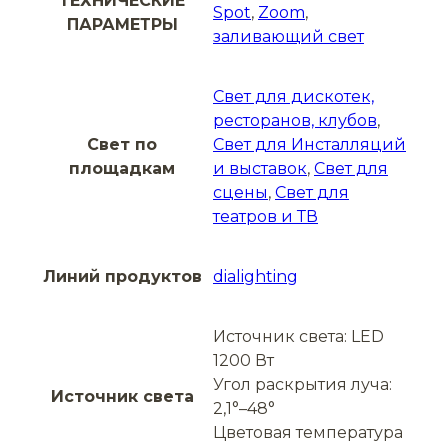
ТЕХНИЧЕСКИЕ
Spot
,
Zoom
,
ПАРАМЕТРЫ
заливающий свет
Свет для дискотек,
ресторанов, клубов
,
Свет по
Свет для Инсталляций
площадкам
и выставок
,
Свет для
сцены
,
Свет для
театров и ТВ
Линий продуктов
dialighting
Источник света: LED
1200 Вт
Угол раскрытия луча:
Источник света
2,1°–48°
Цветовая температура