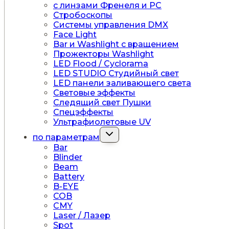
c линзами Френеля и PC
Стробоскопы
Системы управления DMX
Face Light
Bar и Washlight с вращением
Прожекторы Washlight
LED Flood / Cyclorama
LED STUDIO Студийный свет
LED панели заливающего света
Световые эффекты
Следящий свет Пушки
Спецэффекты
Ультрафиолетовые UV
Переключить
по параметрам
дочернее
Bar
меню
Blinder
Beam
Battery
B-EYE
COB
CMY
Laser / Лазер
Spot