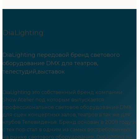
DiaLighting
DiaLighting передовой бренд светового
оборудование DMX для театров,
телестудий,выставок
DiaLighting это собственный бренд компании
Show Atelier под которым выпускается
профессиональное световое оборудование DMX
для сцен концертных залов, театров а так же для
клубов Телевиденья. Бренд основан в 2009 году и
с тех пор стал в одним из самых востребованных
на рынке светового оборудования. DiaLighting на