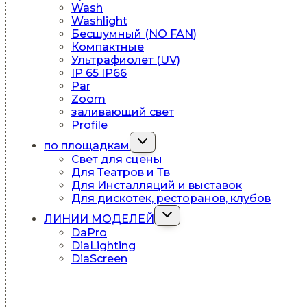
Wash
Washlight
Бесшумный (NO FAN)
Компактные
Ультрафиолет (UV)
IP 65 IP66
Par
Zoom
заливающий свет
Profile
Переключить
по площадкам
дочернее
Свет для сцены
меню
Для Театров и Тв
Для Инсталляций и выставок
Для дискотек, ресторанов, клубов
Переключить
ЛИНИИ МОДЕЛЕЙ
дочернее
DaPro
меню
DiaLighting
DiaScreen