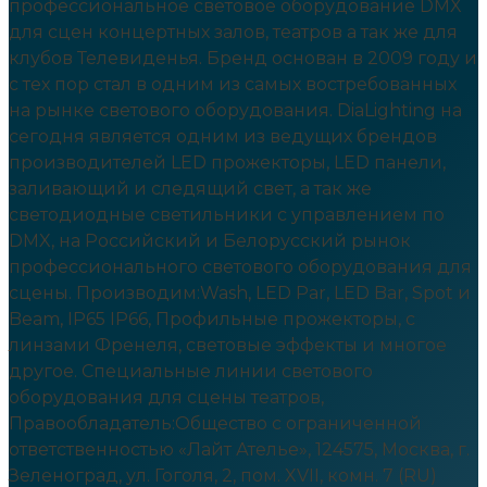
профессиональное световое оборудование DMX
для сцен концертных залов, театров а так же для
клубов Телевиденья. Бренд основан в 2009 году и
с тех пор стал в одним из самых востребованных
на рынке светового оборудования. DiaLighting на
сегодня является одним из ведущих брендов
производителей LED прожекторы, LED панели,
заливающий и следящий свет, а так же
светодиодные светильники с управлением по
DMX, на Российский и Белорусский рынок
профессионального светового оборудования для
сцены. Производим:Wash, LED Par, LED Bar, Spot и
Beam, IP65 IP66, Профильные прожекторы, c
линзами Френеля, световые эффекты и многое
другое. Специальные линии светового
оборудования для сцены театров,
Правообладатель:Общество с ограниченной
ответственностью «Лайт Ателье», 124575, Москва, г.
Зеленоград, ул. Гоголя, 2, пом. XVII, комн. 7 (RU)