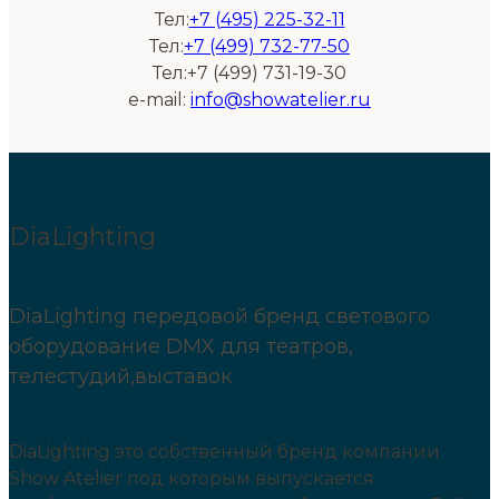
Тел:
+7 (495) 225-32-11
Тел:
+7 (499) 732-77-50
Тел:+7 (499) 731-19-30
e-mail:
info@showatelier.ru
DiaLighting
DiaLighting передовой бренд светового
оборудование DMX для театров,
телестудий,выставок
DiaLighting это собственный бренд компании
Show Atelier под которым выпускается