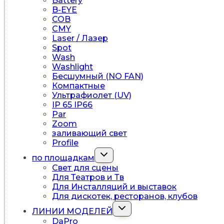
Battery
B-EYE
COB
CMY
Laser / Лазер
Spot
Wash
Washlight
Бесшумный (NO FAN)
Компактные
Ультрафиолет (UV)
IP 65 IP66
Par
Zoom
заливающий свет
Profile
Переключить
по площадкам
дочернее
Свет для сцены
меню
Для Театров и Тв
Для Инсталляций и выставок
Для дискотек, ресторанов, клубов
Переключить
ЛИНИИ МОДЕЛЕЙ
дочернее
DaPro
меню