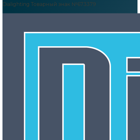
Dialighting Товарный знак №673379