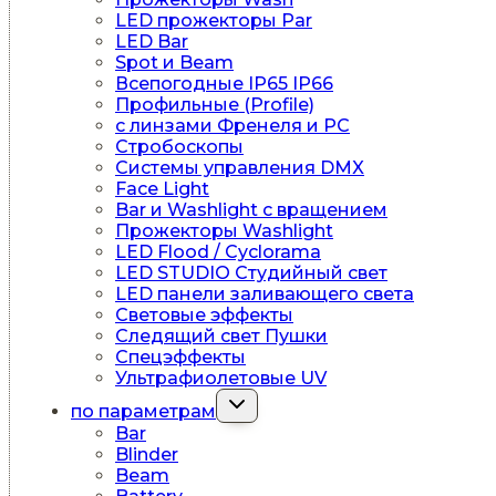
LED прожекторы Par
LED Bar
Spot и Beam
Всепогодные IP65 IP66
Профильные (Profile)
c линзами Френеля и PC
Стробоскопы
Системы управления DMX
Face Light
Bar и Washlight с вращением
Прожекторы Washlight
LED Flood / Cyclorama
LED STUDIO Студийный свет
LED панели заливающего света
Световые эффекты
Следящий свет Пушки
Спецэффекты
Ультрафиолетовые UV
Переключить
по параметрам
дочернее
Bar
меню
Blinder
Beam