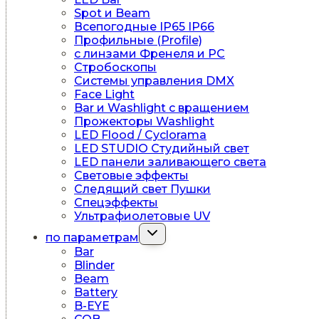
Spot и Beam
Всепогодные IP65 IP66
Профильные (Profile)
c линзами Френеля и PC
Стробоскопы
Системы управления DMX
Face Light
Bar и Washlight с вращением
Прожекторы Washlight
LED Flood / Cyclorama
LED STUDIO Студийный свет
LED панели заливающего света
Световые эффекты
Следящий свет Пушки
Спецэффекты
Ультрафиолетовые UV
Переключить
по параметрам
дочернее
Bar
меню
Blinder
Beam
Battery
B-EYE