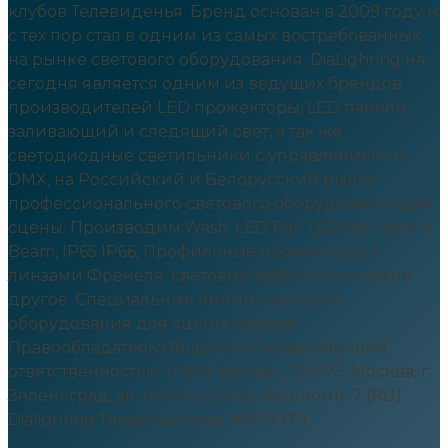
клубов Телевиденья. Бренд основан в 2009 году и
с тех пор стал в одним из самых востребованных
на рынке светового оборудования. DiaLighting на
сегодня является одним из ведущих брендов
производителей LED прожекторы, LED панели,
заливающий и следящий свет, а так же
светодиодные светильники с управлением по
DMX, на Российский и Белорусский рынок
профессионального светового оборудования для
сцены. Производим:Wash, LED Par, LED Bar, Spot и
Beam, IP65 IP66, Профильные прожекторы, c
линзами Френеля, световые эффекты и многое
другое. Специальные линии светового
оборудования для сцены театров,
Правообладатель:Общество с ограниченной
ответственностью «Лайт Ателье», 124575, Москва, г.
Зеленоград, ул. Гоголя, 2, пом. XVII, комн. 7 (RU)
Dialighting Товарный знак №673379