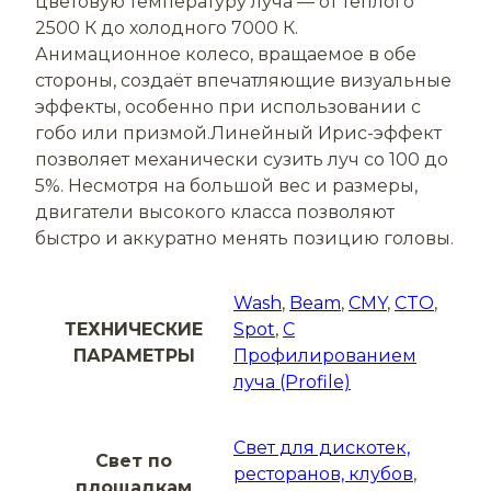
цветовую температуру луча — от тёплого
2500 К до холодного 7000 К.
Анимационное колесо, вращаемое в обе
стороны, создаёт впечатляющие визуальные
эффекты, особенно при использовании с
гобо или призмой.Линейный Ирис-эффект
позволяет механически сузить луч со 100 до
5%. Несмотря на большой вес и размеры,
двигатели высокого класса позволяют
быстро и аккуратно менять позицию головы.
Wash
,
Beam
,
CMY
,
CTO
,
ТЕХНИЧЕСКИЕ
Spot
,
C
ПАРАМЕТРЫ
Профилированием
луча (Profile)
Свет для дискотек,
Свет по
ресторанов, клубов
,
площадкам