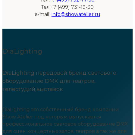
Тел:+7 (499) 731-19-30
e-mail:
info@showatelier.ru
DiaLighting
DiaLighting передовой бренд светового
оборудование DMX для театров,
телестудий,выставок
DiaLighting это собственный бренд компании
Show Atelier под которым выпускается
профессиональное световое оборудование DMX
для сцен концертных залов, театров а так же для