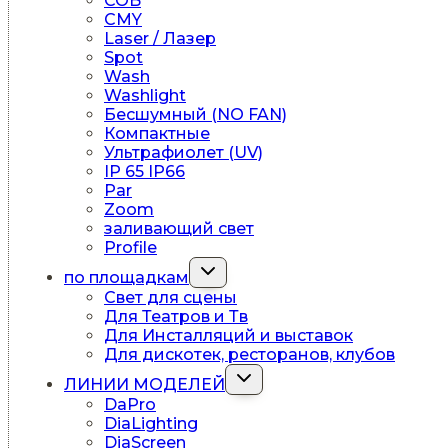
COB
CMY
Laser / Лазер
Spot
Wash
Washlight
Бесшумный (NO FAN)
Компактные
Ультрафиолет (UV)
IP 65 IP66
Par
Zoom
заливающий свет
Profile
Переключить
по площадкам
дочернее
Свет для сцены
меню
Для Театров и Тв
Для Инсталляций и выставок
Для дискотек, ресторанов, клубов
Переключить
ЛИНИИ МОДЕЛЕЙ
дочернее
DaPro
меню
DiaLighting
DiaScreen