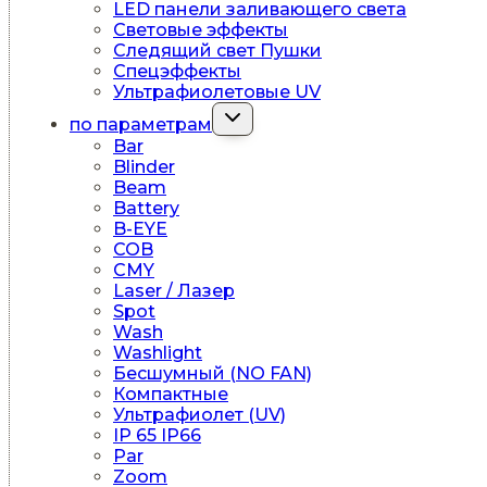
LED панели заливающего света
Световые эффекты
Следящий свет Пушки
Спецэффекты
Ультрафиолетовые UV
Переключить
по параметрам
дочернее
Bar
меню
Blinder
Beam
Battery
B-EYE
COB
CMY
Laser / Лазер
Spot
Wash
Washlight
Бесшумный (NO FAN)
Компактные
Ультрафиолет (UV)
IP 65 IP66
Par
Zoom