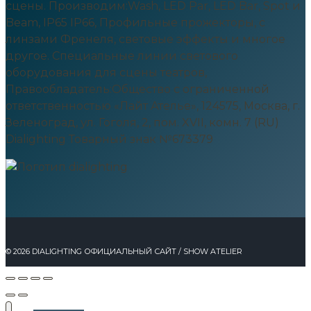
сцены. Производим:Wash, LED Par, LED Bar, Spot и
Beam, IP65 IP66, Профильные прожекторы, c
линзами Френеля, световые эффекты и многое
другое. Специальные линии светового
оборудования для сцены театров,
Правообладатель:Общество с ограниченной
ответственностью «Лайт Ателье», 124575, Москва, г.
Зеленоград, ул. Гоголя, 2, пом. XVII, комн. 7 (RU)
Dialighting Товарный знак №673379
© 2026 DIALIGHTING ОФИЦИАЛЬНЫЙ САЙТ / SHOW ATELIER