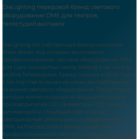
DiaLighting передовой бренд светового
оборудование DMX для театров,
телестудий,выставок
DiaLighting это собственный бренд компании
Show Atelier под которым выпускается
профессиональное световое оборудование DMX
для сцен концертных залов, театров а так же для
клубов Телевиденья. Бренд основан в 2009 году и
с тех пор стал в одним из самых востребованных
на рынке светового оборудования. DiaLighting на
сегодня является одним из ведущих брендов
производителей LED прожекторы, LED панели,
заливающий и следящий свет, а так же
светодиодные светильники с управлением по
DMX, на Российский и Белорусский рынок
профессионального светового оборудования для