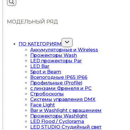
МОДЕЛЬНЫЙ РЯД
Переключить
ПО КАТЕГОРИЯМ
дочернее
Аккумуляторные и Wireless
меню
Прожекторы Wash
LED прожекторы Par
LED Bar
Spot и Beam
Всепогодные IP65 IP66
Профильные (Profile)
c линзами Френеля и PC
Стробоскопы
Системы управления DMX
Face Light
Bar и Washlight с вращением
Прожекторы Washlight
LED Flood / Cyclorama
LED STUDIO Студийный свет