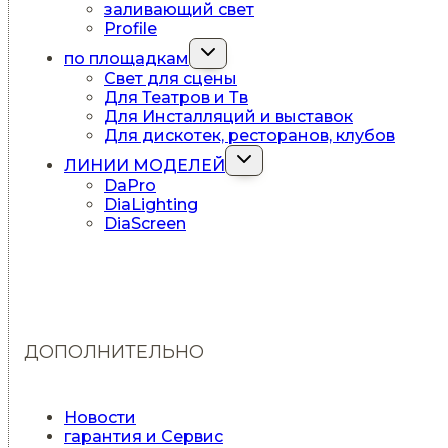
заливающий свет
Profile
Переключить
по площадкам
дочернее
Свет для сцены
меню
Для Театров и Тв
Для Инсталляций и выставок
Для дискотек, ресторанов, клубов
Переключить
ЛИНИИ МОДЕЛЕЙ
дочернее
DaPro
меню
DiaLighting
DiaScreen
ДОПОЛНИТЕЛЬНО
Новости
гарантия и Сервис